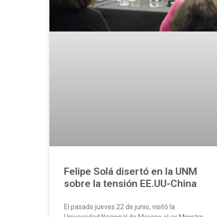
Felipe Solá disertó en la UNM
sobre la tensión EE.UU-China
El pasado jueves 22 de junio, visitó la